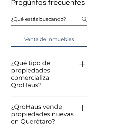
Pregúntas frecuentes
Venta de Inmuebles
¿Qué tipo de
propiedades
comercializa
QroHaus?
En QroHaus comercializamos
casas, departamentos y
¿QroHaus vende
propiedades residenciales en
propiedades nuevas
Querétaro, incluyendo
en Querétaro?
inmuebles nuevos dentro de
Sí. Contamos con opciones de
algunos de los desarrollos y